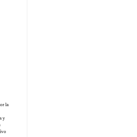
or la
a y
s
tivo