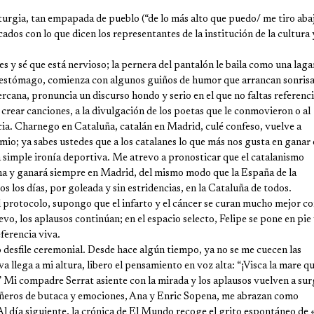
turgia, tan empapada de pueblo (“de lo más alto que puedo/ me tiro aba
cados con lo que dicen los representantes de la institución de la cultura 
es y sé que está nervioso; la pernera del pantalón le baila como una lagar
l estómago, comienza con algunos guiños de humor que arrancan sonrisa
ercana, pronuncia un discurso hondo y serio en el que no faltas referenci
 crear canciones, a la divulgación de los poetas que le conmovieron o al
cia. Charnego en Cataluña, catalán en Madrid, culé confeso, vuelve a
emio; ya sabes ustedes que a los catalanes lo que más nos gusta en ganar
la simple ironía deportiva. Me atrevo a pronosticar que el catalanismo
ana y ganará siempre en Madrid, del mismo modo que la España de la
 los días, por goleada y sin estridencias, en la Cataluña de todos.
l protocolo, supongo que el infarto y el cáncer se curan mucho mejor c
vo, los aplausos continúan; en el espacio selecto, Felipe se pone en pie
ferencia viva.
 desfile ceremonial. Desde hace algún tiempo, ya no se me cuecen las
llega a mi altura, libero el pensamiento en voz alta: “¡Visca la mare qu
” Mi compadre Serrat asiente con la mirada y los aplausos vuelven a sur
ñeros de butaca y emociones, Ana y Enric Sopena, me abrazan como
Al día siguiente, la crónica de El Mundo recoge el grito espontáneo de 