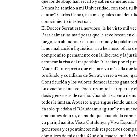
que los de abajo han escrito y saben de memoria.
Nunca he sentido a mi Universidad, con toda su li
cantar”. Carlos Cano), ni a mis iguales tan identifi
conocimiento intelectual.
El Doctor Serrat está nervioso; le he visto mil vec
Para calmar las mariposas que le revolotean en e
luego, sin abandonar el tono sereno y la palabra c
la normalización ligüística, a su hermoso oficio de
compromiso permanente con la libertad y la justi
arrancar la risa del respetable: “Gracias por el pr
Madrid”. Interpreto que el lance va más allá que 
profundo y cotidiano de Serrat, verso a verso, g
Constitución y los valores democráticos gana todos
La ovación al nuevo Doctor rompe la etiqueta y e
dosis generosas de cariño. Cuando se sienta de nue
todos le imitan. Apuesto a que sigue siendo una re
Ya solo quedaba el “Gaudeamus igitur” y un nuevo
emociones dentro, de modo que, cuando la comitiva 
va parir, Juanito. Visca Catalunya y Viva España!
generosos y espontáneos; mis respectivos compa
cómplices de mi osadía ¡Qué día, madre, qué día! 