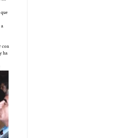
 que
 a
r con
y ha
c