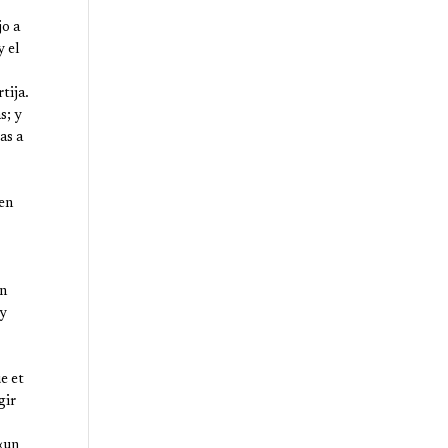
jo a
y el
tija.
s; y
as a
 en
on
 y
e et
gir
«un