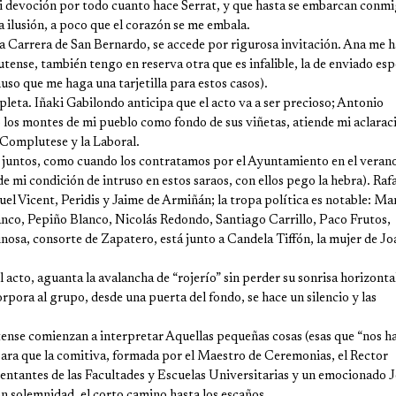
 devoción por todo cuanto hace Serrat, y que hasta se embarcan conm
a ilusión, a poco que el corazón se me embala.
a Carrera de San Bernardo, se accede por rigurosa invitación. Ana me h
nse, también tengo en reserva otra que es infalible, la de enviado esp
uso que me haga una tarjetilla para estos casos).
pleta. Iñaki Gabilondo anticipa que el acto va a ser precioso; Antonio
 los montes de mi pueblo como fondo de sus viñetas, atiende mi aclarac
 Complutese y la Laboral.
 juntos, como cuando los contratamos por el Ayuntamiento en el veran
 mi condición de intruso en estos saraos, con ellos pego la hebra). Rafa
l Vicent, Peridis y Jaime de Armiñán; la tropa política es notable: Ma
nco, Pepiño Blanco, Nicolás Redondo, Santiago Carrillo, Paco Frutos,
osa, consorte de Zapatero, está junto a Candela Tiffón, la mujer de Jo
acto, aguanta la avalancha de “rojerío” sin perder su sonrisa horizonta
ora al grupo, desde una puerta del fondo, se hace un silencio y las
ense comienzan a interpretar Aquellas pequeñas cosas (esas que “nos h
 para que la comitiva, formada por el Maestro de Ceremonias, el Rector
sentantes de las Facultades y Escuelas Universitarias y un emocionado 
on solemnidad, el corto camino hasta los escaños.