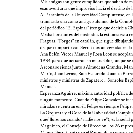
Mis amigas son gente cumplidora que saben de mi
esas aventuras que improviso hacia el destino de l
Al Paraninfo de la Universidad Complutense, en l
tramitado una como antiguo alumno de la Complute
del periódico “El Espinar” (tengo que decirle a Ch
Media hora antes del mediodía, la estancia está re
Fraguas, “Forges” en catalán, que sigue dibujando
de que comparto con Serrat dos universidades, la
Ana Belén, Víctor Manuel y Rosa León se acoplan
1984 para que actuaran en mi pueblo (aunque sé de
Azcona se sienta junto a Almudena Grandes, Manue
Marín, Joan Lerma, Rafa Escuredo, Juanito Barra
ministros y ministras de Zapatero… Sonsoles Espin
Manuel.
Esperanza Aguirre, máxima autoridad política del 
ningún momento. Cuando Felipe González se incorp
miradas se centran en él. Felipe es siempre Felipe.
La Orquesta y el Coro de la Universidad Complut
que/ lloremos cuando/ nadie nos ve”); es la señal
Magnífico, el Consejo de Dirección, los 26 repre
Manuel Serrat, entre en el Paraninfo y recorra, c