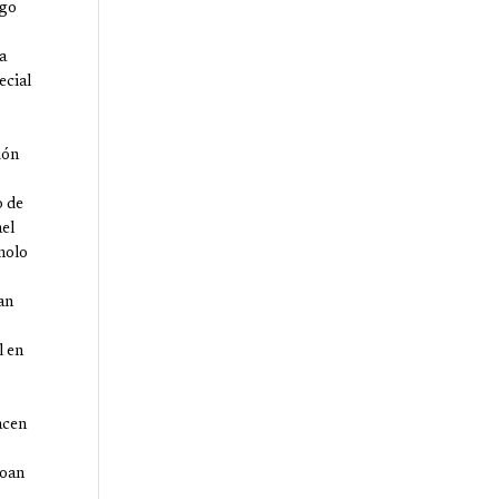
igo
a
ecial
ión
o de
el
nolo
an
l en
acen
Joan