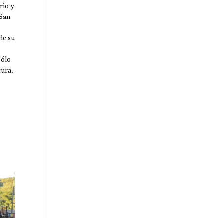
rio y
 San
de su
sólo
tura.