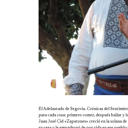
El Adelantado de Segovia. Crónicas del Sentimien
para cada cosa: primero comer, después bailar y lu
Juan José Cid «Zapatones» creció en la solana de
su vera y le empadronó de por vida en ese pueblo