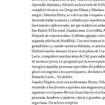
Aprendió dulzaina y folclore en la escuela de la 
completó técnica con Gregorio Dimas y Mariano C
suegro, Valentín Pérez, se volcó en dar «toques» 
haciendo bailar a santos y cofrades por esas fiesta
instrumento asilvestrado, así que sembró escuelas
San Rafael, El Escorial, Guadarrama. Cercedilla
Después de cuarenta años, el último agasajo colect
segunda edición de FondiFok. Con este lema se lo
grandísimo; y cuando suena su dulzaina, se para u
Disfruté mucho durante el acto en la plaza de Casti
Lucio, compañero muchos años de Cid, pues subió y
de un mozo joven. Le pregunté por la receta para 
energía a aquellas personas especiales del públic
glosó con ingenio a los participantes, declamó a
Eduardo Lucio… Un deleite.
Juanito Piquero tocó con su hermano Álvaro, Ed
estimular a los jóvenes a aprobar una asignatura p
siguiente, en el paseo Rivera, Asun García «La D
personas, hombres y mujeres, chicas y grandes, qu
segoviana. Un acierto a repetir.