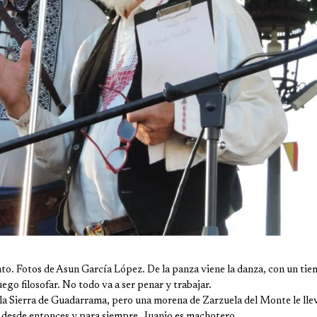
to. Fotos de Asun García López. De la panza viene la danza, con un ti
ego filosofar. No todo va a ser penar y trabajar.
 la Sierra de Guadarrama, pero una morena de Zarzuela del Monte le lle
; desde entonces y para siempre, Juanjo es machotero.