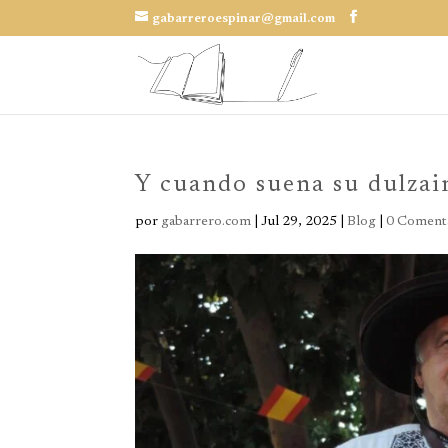
gabarreroespinar@gmail.com
Y cuando suena su dulzain
por
gabarrero.com
|
Jul 29, 2025
|
Blog
|
0 Comenta