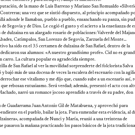
Diputación, de la mano de Luis Barreno y Mariano San Romualdo «Silveri
ontreras; una vez que se sintió dispuesto, al principio acompañado po
allá adonde le llamaban, pueblo a pueblo, ensanchando su panza, sin pud
s de Segovia y de Dios. Le cogió el gusto y el acierto a la enseñanza de e
 de dulzaina en un alargado rosario de poblaciones: Valverde del Majan
, Abades, Catimpalos, San Lorenzo de Segovia, Zarzuela del Monte…
ivo ha sido en el 35 certamen de dulzaina de San Rafael, dentro de la
 dedicaron sus alumnos: «A nuestro grandísimo profe». Cid no es grande
n carro. La cultura popular es agradecida siempre.
lla de San Rafael al ver la movilidad sorprenderte del folclorista Salva
 bajó más de una docena de veces la escalera del escenario con la agil
derrochar ese vitalismo y me dijo que, cuando sube a un escenario así, 
o que rebosan entusiasmo. Será verdad; además, presentó el acto con alt
 Machado, narró un romance jocoso aprendido a través de su padre, don
u de Guadarrama Juan Antonio Gil de Matabuena, y aprovechó para
endiente en el pueblo, bailar la jota. Para enmendar esta evidencia, al d
ulzainera», acompañada de Nunci y María, reunió a una treintena de
e pasaron la mañana practicando los pasos básicos de la jota tradiciona