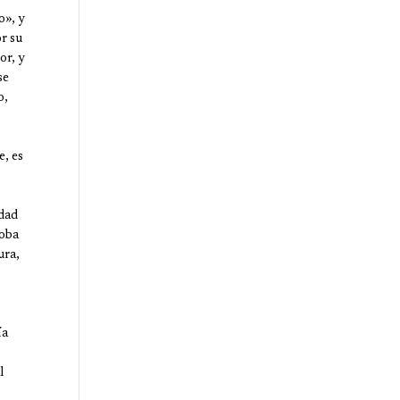
o», y
r su
or, y
se
o,
, es
idad
roba
ura,
ía
l