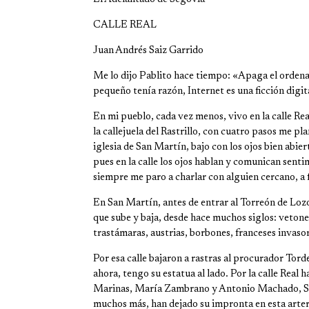
CALLE REAL
Juan Andrés Saiz Garrido
Me lo dijo Pablito hace tiempo: «Apaga el ordenador
pequeño tenía razón, Internet es una ficción digita
En mi pueblo, cada vez menos, vivo en la calle Re
la callejuela del Rastrillo, con cuatro pasos me pla
iglesia de San Martín, bajo con los ojos bien abier
pues en la calle los ojos hablan y comunican senti
siempre me paro a charlar con alguien cercano, a f
En San Martín, antes de entrar al Torreón de Lozo
que sube y baja, desde hace muchos siglos: veton
trastámaras, austrias, borbones, franceses invaso
Por esa calle bajaron a rastras al procurador Tord
ahora, tengo su estatua al lado. Por la calle Real
Marinas, María Zambrano y Antonio Machado, Sof
muchos más, han dejado su impronta en esta arter