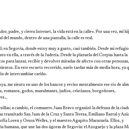
, padre, y cierra Internet, la vida está en la calle». Por una vez, mi hi
l del mundo, dentro de una pantalla, la calle es real.
al; en Segovia, donde estoy muy a gusto, casi también. Desde mi refugio
nto en ella, a través de la Judería. Desde la plazuela del Corpus hasta la
tos para lanzar, recibir y devolver miradas de afecto con otras personas
mientos. En este escueto recorrido, suelo tardar más de media hora, ya 
in de intercambiar cariño.
ya, me siento en uno de los bancos y reviso mentalmente ese río de alm
es, romanos, godos, musulmanes, judíos, cristianos, borgoñones,
res…
esillas; a cambio, el comunero Juan Bravo organizó la defensa de la ciud
 han transitado San Juan de la Cruz y Santa Teresa, Emiliano Barral y Ani
ía Loren y Orson Welles, y el maestro Agapito Marazuela. Ellos, y
ia humana, que une las dos ágoras de Segovia: el Azoguejo y la plaza M