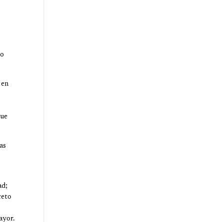
jo
 en
,
que
as
ad;
ceto
ayor.