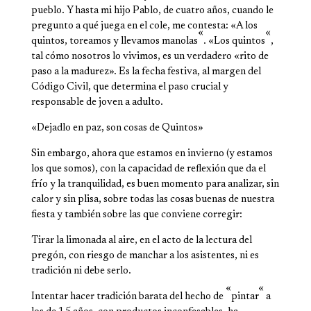
pueblo. Y hasta mi hijo Pablo, de cuatro años, cuando le
pregunto a qué juega en el cole, me contesta: «A los
«
«
quintos, to­reamos y llevamos manolas
. «Los quintos
,
tal cómo no­sotros lo vivimos, es un ver­dadero «rito de
paso a la madurez». Es la fecha festiva, al margen del
Código Civil, que determina el paso crucial y
responsable de joven a adulto.
«Dejadlo en paz, son cosas de Quintos»
Sin embargo, ahora que estamos en invierno (y estamos
los que somos), con la capacidad de reflexión que da el
frío y la tranquilidad, es buen momento para analizar, sin
calor y sin plisa, sobre to­das las cosas buenas de nues­tra
fiesta y también sobre las que conviene corregir:
Tirar la limonada al aire, en el acto de la lectura del
pregón, con riesgo de manchar a los asistentes, ni es
tradición ni debe serlo.
«
«
Intentar hacer tradición barata del hecho de
pintar
a