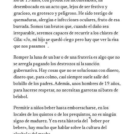
los de 15 años, con productos in­confesables, ha
desembocado en un acto que, lejos de ser festivo y
gracioso, es grotesco y peligroso. He sido testigo de
quemaduras, alergias e infec­ciones oculares, fruto de esa
burrada. Somos tan brutos que, cuando el daño sea
irrepa­rable, seremos capaces de re­currir a los chistes de
Gila: «Jo, mi hijo se quedó ciego pero hay que ver la risa
«
que nos pasamos
.
Romper la luna de un bar o de una frutería es algo que no
se arregla pagando los destrozos ni la sanción
gubernativa. Hay cosas que no se solucionan con dinero,
dinero que, para colmo, casi siempre suele salir del
bolsillo de los padres. Además, unos hombres de 19 años,
para hacerse respetar, no necesitan garrotas ni bates de
béisbol.
Permitir a niños beber hasta emborracharse, en los
locales de los quintos o de los pre­quintos, no es ningún
«
signo de madurez. Y en esta historia del
beber por
beber», hay mucho que hablar sobre la cultura del