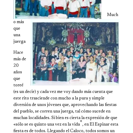
Much
o más
que
una
juerga
Hace
más de
20
años
que
toreé
(es un decir) y cada vez me voy dando más cuenta que
este rito trasciende con mucho a la pura y simple
diversión de unos jóvenes que, aprove­chando las fiestas
del pueblo, se corren una juerga, tal cómo sucede en
muchas localidades. Si bien es cierta la expresión de que
«
«sólo se es quinto una vez en la vida
, en El Espinar esta
fiesta es de todos. Llegando el Caloco, todos somos un